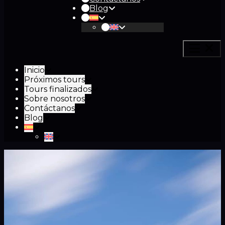
Blog
Inicio
Próximos tours
Tours finalizados
Sobre nosotros
Contáctanos
Blog