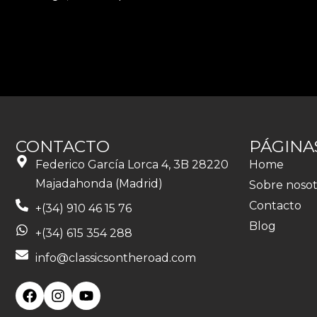
CONTACTO
PÁGINA
Federico García Lorca 4, 3B 28220
Home
Majadahonda (Madrid)
Sobre nosot
Contacto
+(34) 910 46 15 76
Blog
+(34) 615 354 288
info@classicsontheroad.com