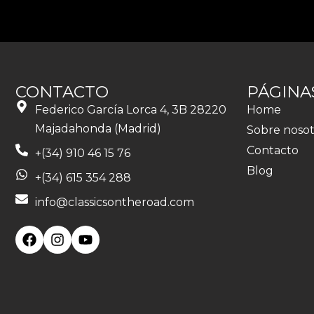
CONTACTO
PÁGINA
Federico García Lorca 4, 3B 28220
Home
Majadahonda (Madrid)
Sobre nosot
Contacto
+(34) 910 46 15 76
Blog
+(34) 615 354 288
info@classicsontheroad.com